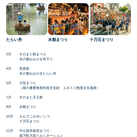
たらい舟
水都まつり
十万石まつり
3月
すのまた桜まつり
水の都おおがき舟下り
4月
芭蕉祭
水の都おおがきたらい舟
5月
大垣まつり
（国の重要無形民俗文化財、ユネスコ無形文化遺産）
7月
すのまた天王祭
8月
水都まつり
10月
もんでこかみいしづ、
十万石まつり
11月
中山道赤坂宿まつり、
城下町大垣イルミネーション