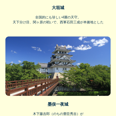
大垣城
全国的にも珍しい4層の天守。
天下分け目、関ヶ原の戦いで、西軍石田三成が本拠地とした
墨俣一夜城
木下藤吉郎（のちの豊臣秀吉）が