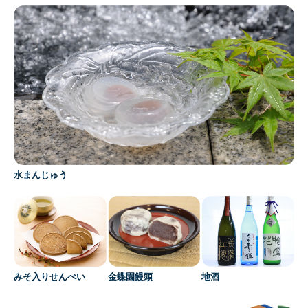
水まんじゅう
みそ入りせんべい
金蝶園饅頭
地酒