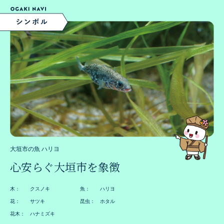
大垣市の魚 ハリヨ
心安らぐ大垣市を象徴
木： クスノキ
魚： ハリヨ
花： サツキ
昆虫： ホタル
花木： ハナミズキ